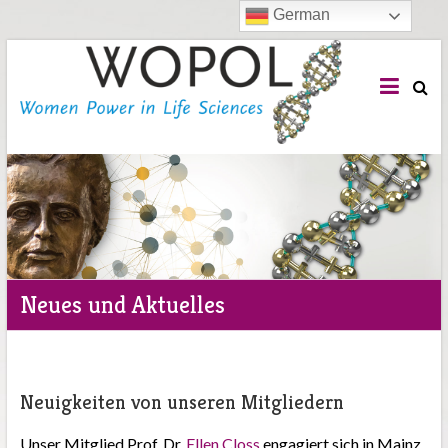
German
WOPOL
e.V.
Woman
Power
in
Life
Sciences
Neues und Aktuelles
Neuigkeiten von unseren Mitgliedern
Unser Mitglied Prof. Dr.
Ellen Closs
engagiert sich in Mainz