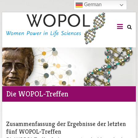
German
WOPOL
e.V.
Woman
Power
in
Life
Sciences
Die WOPOL-Treffen
Zusammenfassung der Ergebnisse der letzten
fünf WOPOL-Treffen