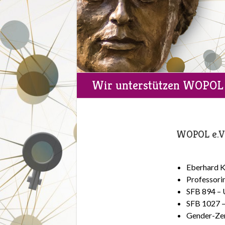
Wir unterstützen WOPOL 
WOPOL e.V.
Eberhard K
Professori
SFB 894 – 
SFB 1027 –
Gender-Zen