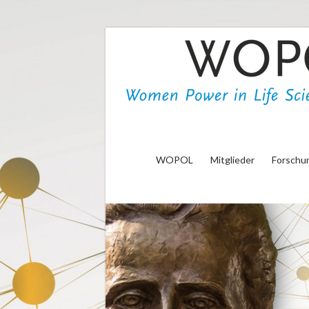
WOPOL
e.V.
Woman
Power
in
Life
WOPOL
Mitglieder
Forschu
Sciences